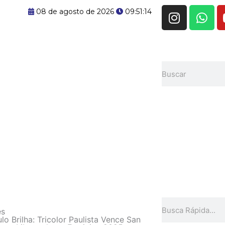
I
W
08 de agosto de 2026
09:51:15
n
h
s
a
t
t
a
s
Pesquisar
g
a
r
p
a
p
m
Pesquisar
es
lo Brilha: Tricolor Paulista Vence San