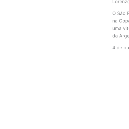
Lorenzo
O São P
na Cop
uma vit
da Argen
4 de o