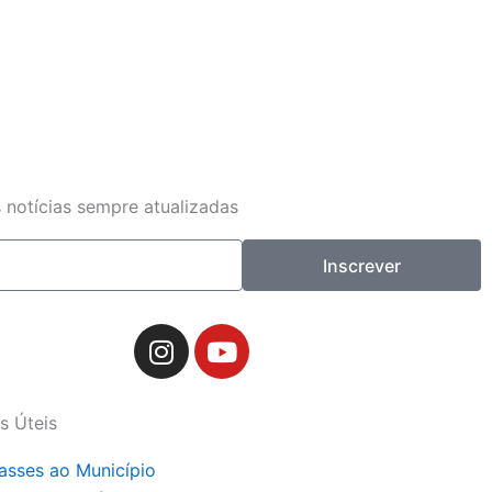
 notícias sempre atualizadas
Inscrever
I
Y
n
o
s
u
t
t
s Úteis
a
u
g
b
asses ao Município