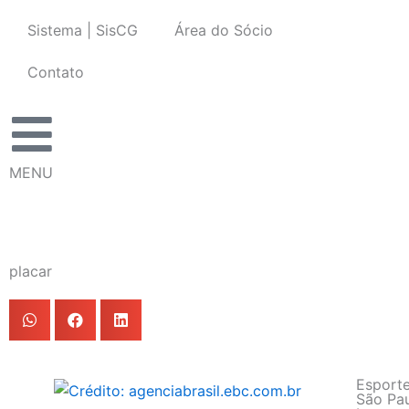
Ir
Sistema | SisCG
Área do Sócio
para
o
Contato
conteúdo
MENU
placar
Esport
São Pau