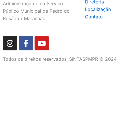
Diretoria
Administração e no Serviço
Localização
Público Municipal de Pedro do
Contato
Rosário / Maranhão
I
F
Y
n
a
o
s
c
u
Todos os direitos reservados. SINTASPMPR © 2024
t
e
t
a
b
u
g
o
b
r
o
e
a
k
m
-
f
DIRETORIA
QUEM SOMOS