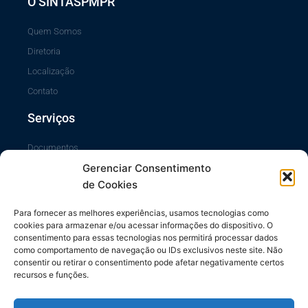
O SINTASPMPR
Quem Somos
Diretoria
Localização
Contato
Serviços
Documentos
Gerenciar Consentimento
Portal da Transparência
de Cookies
Sistema SiscCG
Área do Sócio
Para fornecer as melhores experiências, usamos tecnologias como
cookies para armazenar e/ou acessar informações do dispositivo. O
Links Úteis
consentimento para essas tecnologias nos permitirá processar dados
como comportamento de navegação ou IDs exclusivos neste site. Não
consentir ou retirar o consentimento pode afetar negativamente certos
Repasses ao Município
recursos e funções.
Diário do Município
Contrache Online