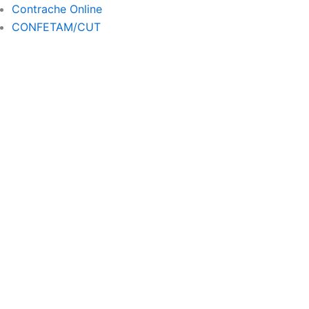
a
Contrache Online
m
CONFETAM/CUT