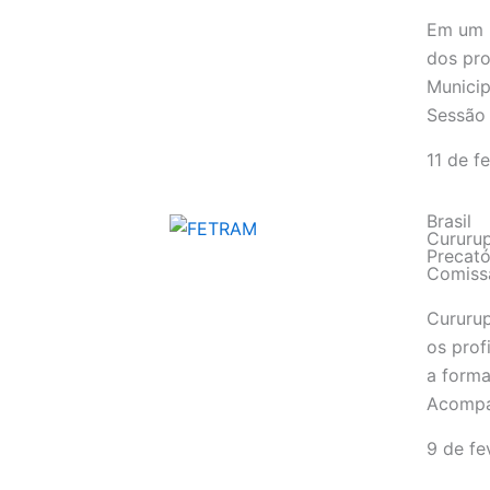
Em um p
dos pro
Municip
Sessão 
11 de f
Brasil
Cururup
Precat
Comiss
Cururu
os prof
a forma
Acompa
9 de fe