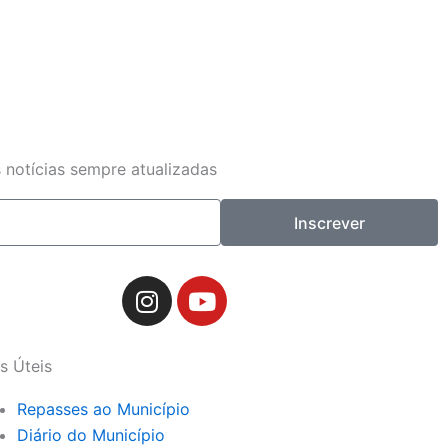
 notícias sempre atualizadas
Inscrever
I
Y
n
o
s
u
t
t
s Úteis
a
u
g
b
Repasses ao Município
r
e
Diário do Município