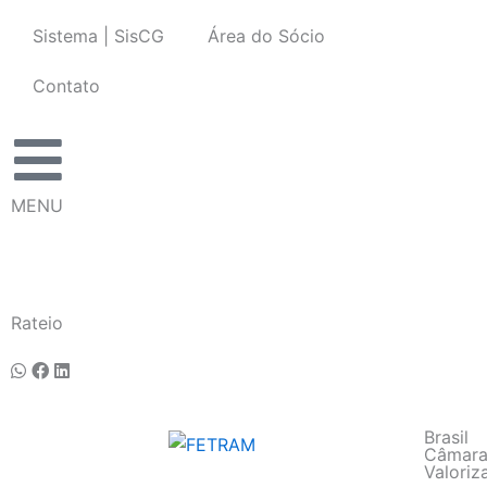
Ir
Sistema | SisCG
Área do Sócio
para
o
Contato
conteúdo
MENU
Rateio
Brasil
Câmara 
Valori