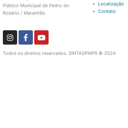
Localização
Público Municipal de Pedro do
Contato
Rosário / Maranhão
I
F
Y
n
a
o
s
c
u
Todos os direitos reservados. SINTASPMPR © 2024
t
e
t
a
b
u
g
o
b
r
o
e
a
k
m
-
f
DIRETORIA
QUEM SOMOS
FETRAM/CUT-MA