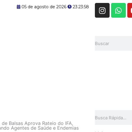
I
W
05 de agosto de 2026
23:23:59
n
h
s
a
t
t
a
s
Pesquisar
g
a
r
p
a
p
m
Pesquisar
de Balsas Aprova Rateio do IFA,
zando Agentes de Saúde e Endemias