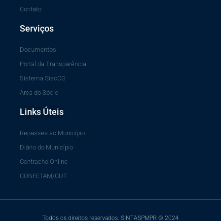
Contato
Serviços
Documentos
Portal da Transparência
Sistema SiscCG
Área do Sócio
Links Úteis
Repasses ao Município
Diário do Município
Contrache Online
CONFETAM/CUT
Todos os direitos reservados. SINTASPMPR © 2024