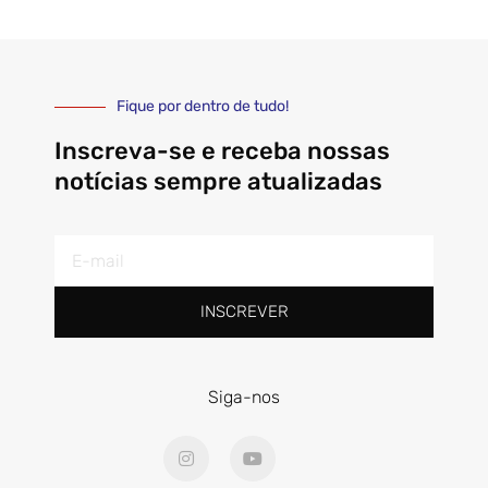
Fique por dentro de tudo!
Inscreva-se e receba nossas
notícias sempre atualizadas
E-
mail
INSCREVER
Siga-nos
I
Y
n
o
s
u