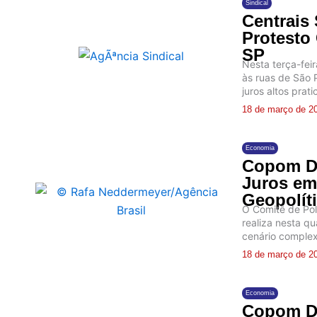
Sindical
Centrais
Protesto
SP
Nesta terça-feir
às ruas de São P
juros altos prati
18 de março de 2
Economia
Copom De
Juros em
Geopolít
O Comitê de Pol
realiza nesta q
cenário complex
18 de março de 2
Economia
Copom De