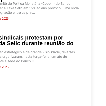
o
mitê de Política Monetária (Copom) do Banco
er a Taxa Selic em 15% ao ano provocou uma onda
ignação entre as prin...
e 2025
sindicais protestam por
da Selic durante reunião do
 estratégico e de grande visibilidade, diversas
is organizaram, nesta terça-feira, um ato de
nte à sede do Banco C...
e 2025