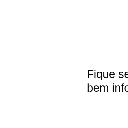
Fique s
bem inf