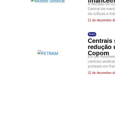
financeir
A decisão do Co
Central de mant
de críticas e ind
11 de dezembro d
Brasil
Centrais 
redução 
Copom
Em um movimento
centrais sindica
protesto em fre
11 de dezembro d