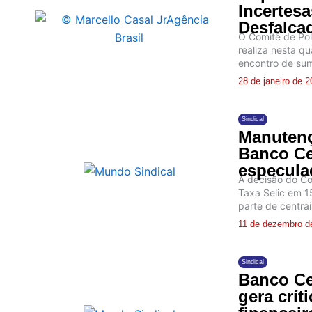
Incertes
Desfalca
O Comitê de Pol
realiza nesta qu
encontro de sum
28 de janeiro de 
Sindical
Manutenç
Banco Ce
especula
A decisão do Co
Taxa Selic em 1
parte de centrai
11 de dezembro d
Sindical
Banco Ce
gera crít