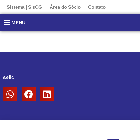
Ir
Sistema | SisCG
Área do Sócio
Contato
para
o
MENU
conteúdo
selic