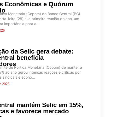
as Econômicas e Quórum
do
ítica Monetária (Copom) do Banco Central (BC)
arta-feira (28) sua primeira reunião do ano, um
a importância para a...
2026
ão da Selic gera debate:
ntral beneficia
dores
mitê de Política Monetária (Copom) de manter a
5% ao ano gerou intensas reações e críticas por
s sindicais e econo...
e 2025
ntral mantém Selic em 15%,
icas e favorece mercado