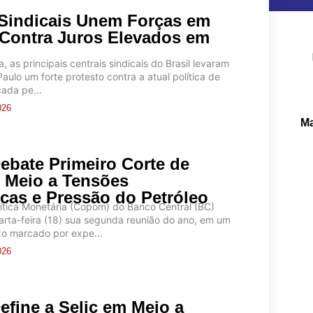
 Sindicais Unem Forças em
 Contra Juros Elevados em
Pe
a, as principais centrais sindicais do Brasil levaram
aulo um forte protesto contra a atual política de
cada pe...
026
Ma
bate Primeiro Corte de
 Meio a Tensões
icas e Pressão do Petróleo
ítica Monetária (Copom) do Banco Central (BC)
uarta-feira (18) sua segunda reunião do ano, em um
o marcado por expe...
026
fine a Selic em Meio a