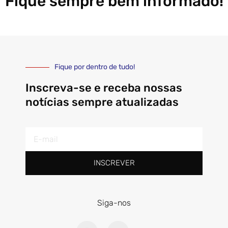
Fique sempre bem informado!
Fique por dentro de tudo!
Inscreva-se e receba nossas
notícias sempre atualizadas
E-
mail
INSCREVER
Siga-nos
I
Y