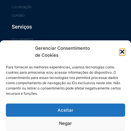
Localização
Contato
Serviços
Documentos
Gerenciar Consentimento
Portal da Transparência
de Cookies
Sistema SiscCG
Área do Sócio
Para fornecer as melhores experiências, usamos tecnologias como
cookies para armazenar e/ou acessar informações do dispositivo. O
Links Úteis
consentimento para essas tecnologias nos permitirá processar dados
como comportamento de navegação ou IDs exclusivos neste site. Não
consentir ou retirar o consentimento pode afetar negativamente certos
Repasses ao Município
recursos e funções.
Diário do Município
Contrache Online
Aceitar
CONFETAM/CUT
Negar