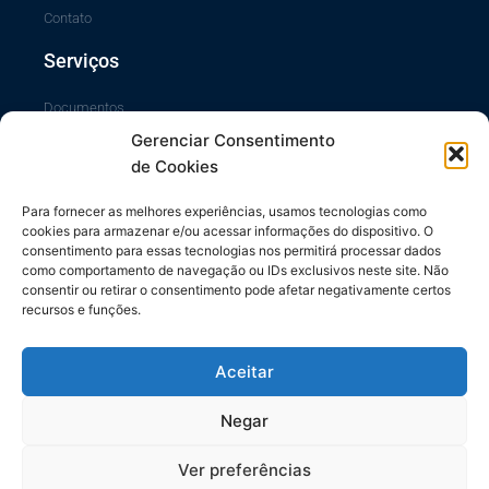
Contato
Serviços
Documentos
Gerenciar Consentimento
Portal da Transparência
de Cookies
Sistema SiscCG
Área do Sócio
Para fornecer as melhores experiências, usamos tecnologias como
cookies para armazenar e/ou acessar informações do dispositivo. O
Links Úteis
consentimento para essas tecnologias nos permitirá processar dados
como comportamento de navegação ou IDs exclusivos neste site. Não
consentir ou retirar o consentimento pode afetar negativamente certos
Repasses ao Município
recursos e funções.
Diário do Município
Contrache Online
Aceitar
CONFETAM/CUT
Negar
Ver preferências
Todos os direitos reservados. SINTASPMPR © 2024