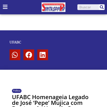
Ir
Pesquisar
para
o
conteúdo
UFABC
Política
UFABC Homenageia Legado
de José ‘Pepe’ Mujica com