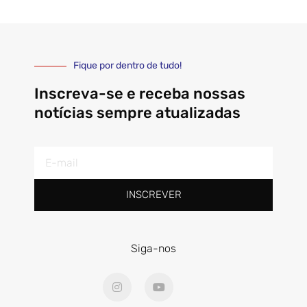
Fique por dentro de tudo!
Inscreva-se e receba nossas
notícias sempre atualizadas
E-
mail
INSCREVER
Siga-nos
I
Y
n
o
s
u