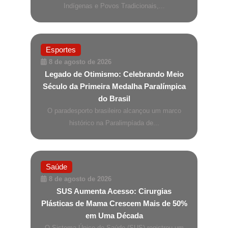
Indígenas e Povos Tradicionais,...
Esportes
8 de agosto de 2026
Legado de Otimismo: Celebrando Meio
Século da Primeira Medalha Paralímpica
do Brasil
O paradesporto brasileiro alcançou um marco
histórico na Paralimpíada de...
Saúde
8 de agosto de 2026
SUS Aumenta Acesso: Cirurgias
Plásticas de Mama Crescem Mais de 50%
em Uma Década
O Sistema Único de Saúde (SUS) registrou um