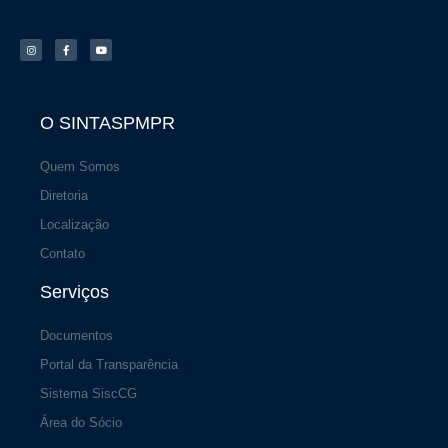
I
F
Y
n
a
o
s
c
u
t
e
t
a
b
u
g
o
b
r
o
e
a
k
m
-
f
O SINTASPMPR
Quem Somos
Diretoria
Localização
Contato
Serviços
Documentos
Portal da Transparência
Sistema SiscCG
Área do Sócio