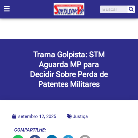
Ir
Pesquisar
para
o
conteúdo
Trama Golpista: STM
Aguarda MP para
Decidir Sobre Perda de
Patentes Militares
setembro 12, 2025
Justiça
COMPARTILHE: