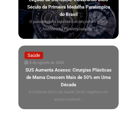
Século da Primeira Medalha Paralímpica
do Brasil
O paradesporto brasileiro alcançou um marco
histórico na Paralimpíada de...
Saúde
8 de agosto de 2026
SUS Aumenta Acesso: Cirurgias Plásticas
de Mama Crescem Mais de 50% em Uma
Década
O Sistema Único de Saúde (SUS) registrou um
avanço notável...