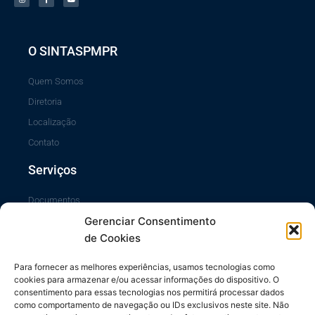
t
e
t
a
b
u
g
o
b
r
o
e
a
k
m
-
f
O SINTASPMPR
Quem Somos
Diretoria
Localização
Contato
Serviços
Documentos
Gerenciar Consentimento
Portal da Transparência
de Cookies
Sistema SiscCG
Área do Sócio
Para fornecer as melhores experiências, usamos tecnologias como
cookies para armazenar e/ou acessar informações do dispositivo. O
Links Úteis
consentimento para essas tecnologias nos permitirá processar dados
como comportamento de navegação ou IDs exclusivos neste site. Não