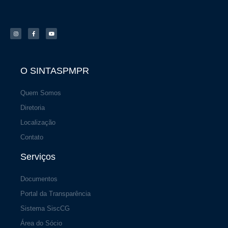
I
F
Y
n
a
o
s
c
u
t
e
t
a
b
u
g
o
b
r
o
e
a
k
m
-
f
O SINTASPMPR
Quem Somos
Diretoria
Localização
Contato
Serviços
Documentos
Portal da Transparência
Sistema SiscCG
Área do Sócio