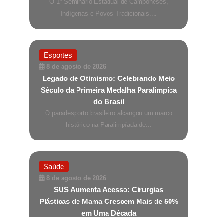
O 1º Seminário Estadual de Camponeses,
Indígenas e Povos Tradicionais,...
Esportes
8 de agosto de 2026
Legado de Otimismo: Celebrando Meio
Século da Primeira Medalha Paralímpica
do Brasil
O paradesporto brasileiro alcançou um marco
histórico na Paralimpíada de...
Saúde
8 de agosto de 2026
SUS Aumenta Acesso: Cirurgias
Plásticas de Mama Crescem Mais de 50%
em Uma Década