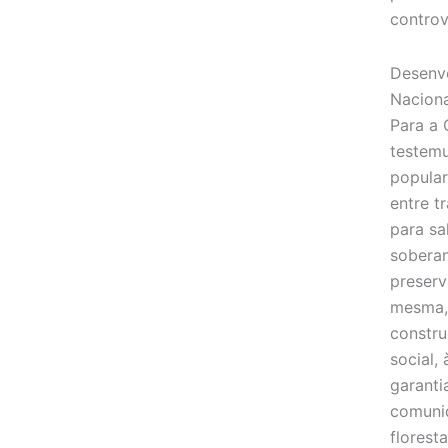
controv
Desenvo
Naciona
Para a 
testem
popular
entre t
para sa
soberan
preserv
mesma, 
constru
social,
garanti
comuni
florest