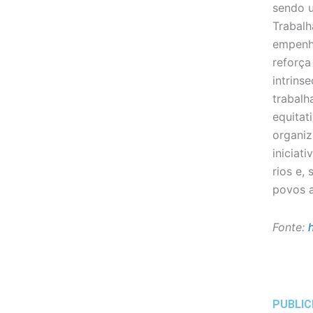
sendo u
Trabalh
empenh
reforça
intrins
trabalh
equitat
organiz
iniciat
rios e,
povos 
Fonte:
PUBLIC