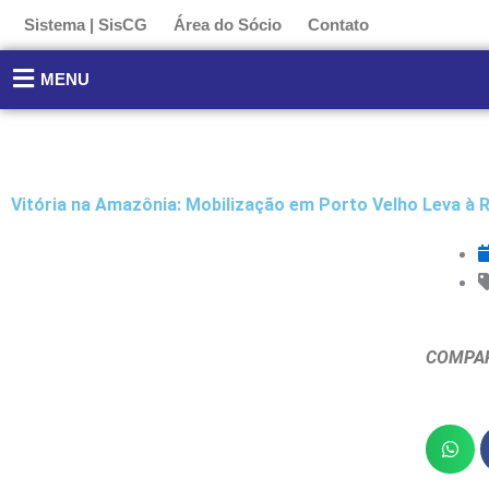
Ir
Sistema | SisCG
Área do Sócio
Contato
para
o
MENU
conteúdo
Vitória na Amazônia: Mobilização em Porto Velho Leva à
COMPAR