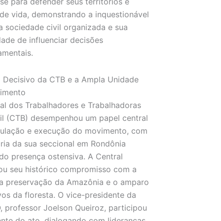
se para defender seus territórios e
e vida, demonstrando a inquestionável
a sociedade civil organizada e sua
ade de influenciar decisões
amentais.
 Decisivo da CTB e a Ampla Unidade
imento
al dos Trabalhadores e Trabalhadoras
il (CTB) desempenhou um papel central
iculação e execução do movimento, com
oria da sua seccional em Rondônia
o presença ostensiva. A Central
ou seu histórico compromisso com a
la preservação da Amazônia e o amparo
os da floresta. O vice-presidente da
 professor Joelson Queiroz, participou
nte do ato, dialogando com lideranças