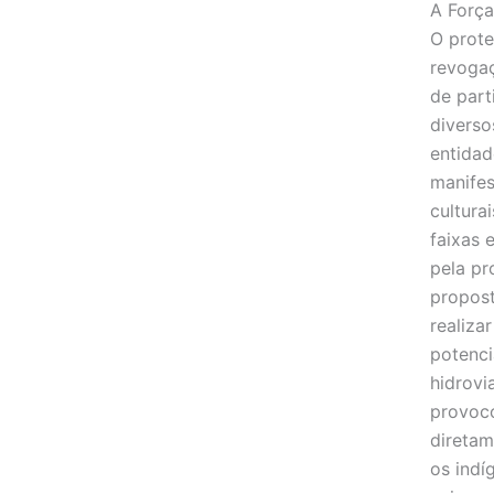
A Força
O prote
revogaç
de part
diverso
entidad
manifes
cultura
faixas 
pela pr
propos
realiza
potenci
hidrovi
provoc
diretam
os indí