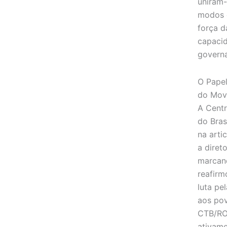
uniram-
modos d
força d
capacid
govern
O Papel
do Mov
A Centr
do Bras
na art
a diret
marcand
reafirm
luta pe
aos pov
CTB/RO,
ativame