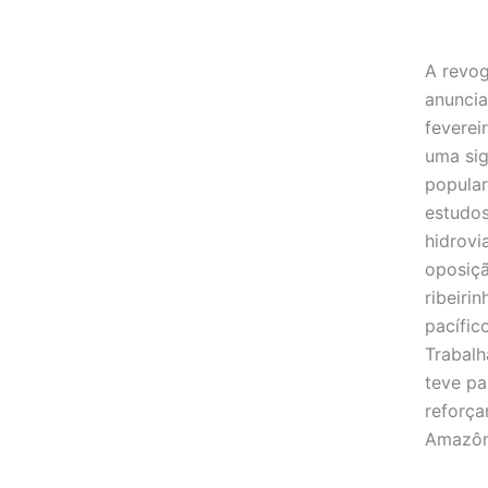
A revo
anuncia
feverei
uma sig
popular
estudos
hidrovi
oposiçã
ribeiri
pacífic
Trabalh
teve pa
reforç
Amazôn