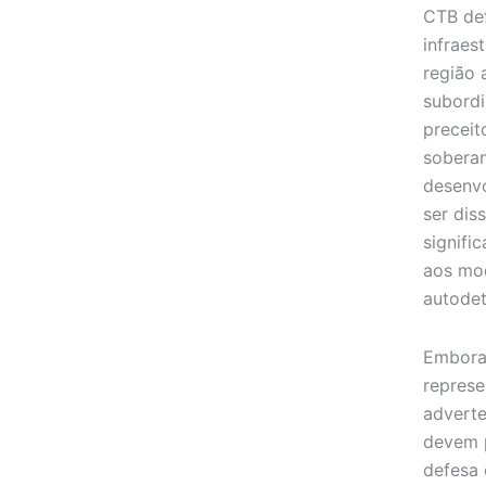
CTB def
infraes
região 
subordi
preceit
soberan
desenvo
ser dis
signifi
aos mod
autode
Embora
represe
adverte
devem 
defesa 