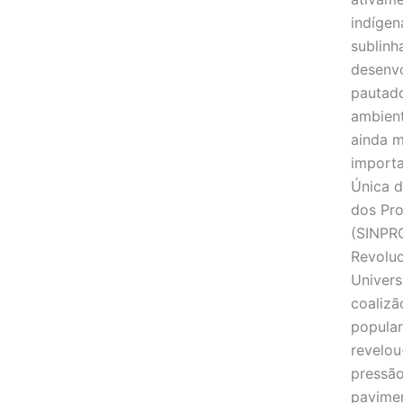
indígen
sublinh
desenvo
pautado
ambient
ainda m
importa
Única d
dos Pro
(SINPRO
Revoluc
Univers
coalizã
popular
revelou
pressão
pavime