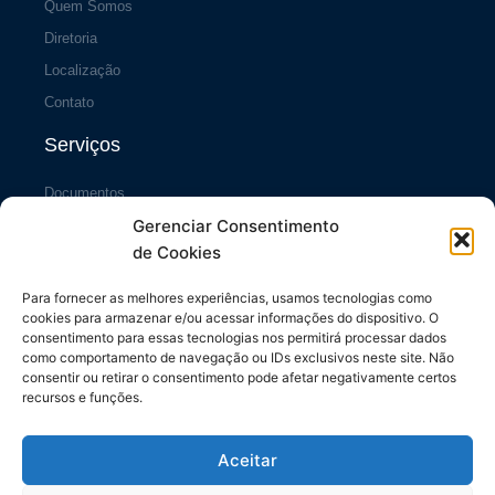
Quem Somos
Diretoria
Localização
Contato
Serviços
Documentos
Gerenciar Consentimento
Portal da Transparência
de Cookies
Sistema SiscCG
Área do Sócio
Para fornecer as melhores experiências, usamos tecnologias como
cookies para armazenar e/ou acessar informações do dispositivo. O
Links Úteis
consentimento para essas tecnologias nos permitirá processar dados
como comportamento de navegação ou IDs exclusivos neste site. Não
consentir ou retirar o consentimento pode afetar negativamente certos
Repasses ao Município
recursos e funções.
Diário do Município
Contrache Online
Aceitar
CONFETAM/CUT