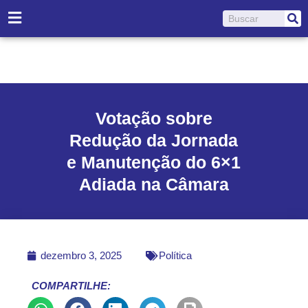
Ir
Pesquisar
para
o
conteúdo
Votação sobre
Redução da Jornada
e Manutenção do 6×1
Adiada na Câmara
dezembro 3, 2025
Política
COMPARTILHE: