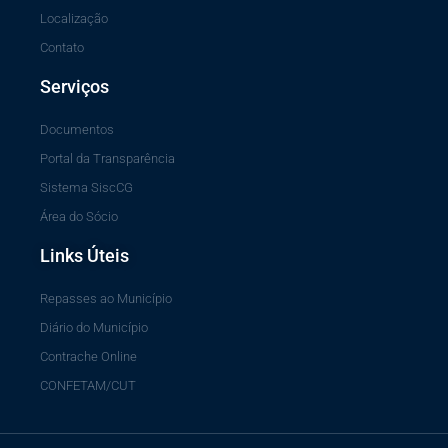
Localização
Contato
Serviços
Documentos
Portal da Transparência
Sistema SiscCG
Área do Sócio
Links Úteis
Repasses ao Município
Diário do Município
Contrache Online
CONFETAM/CUT