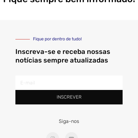
Fique por dentro de tudo!
Inscreva-se e receba nossas
notícias sempre atualizadas
E-
mail
INSCREVER
Siga-nos
I
Y