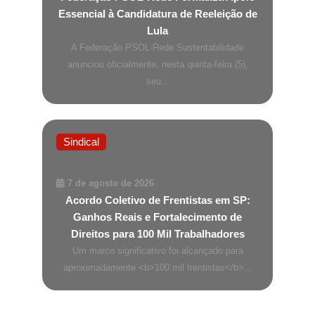
Essencial à Candidatura de Reeleição de
Lula
A Federação PSOL-Rede Sustentabilidade
anunciou oficialmente, nesta quinta-feira (5),
seu...
Sindical
7 de agosto de 2026
Acordo Coletivo de Frentistas em SP:
Ganhos Reais e Fortalecimento de
Direitos para 100 Mil Trabalhadores
Um marco significativo foi alcançado para
aproximadamente <b>100 mil frentistas</b>...