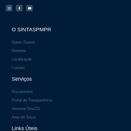
I
F
Y
n
a
o
s
c
u
t
e
t
a
b
u
g
o
b
r
o
e
a
k
m
-
f
O SINTASPMPR
Quem Somos
Diretoria
Localização
Contato
Serviços
Documentos
Portal da Transparência
Sistema SiscCG
Área do Sócio
Links Úteis