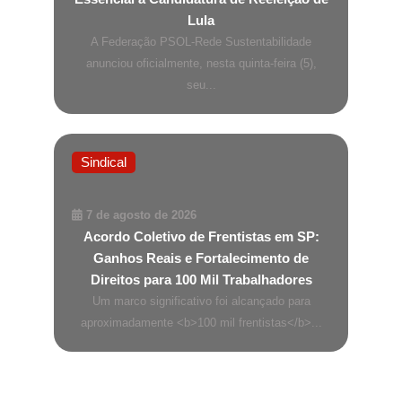
Lula
A Federação PSOL-Rede Sustentabilidade
anunciou oficialmente, nesta quinta-feira (5),
seu...
Sindical
7 de agosto de 2026
Acordo Coletivo de Frentistas em SP:
Ganhos Reais e Fortalecimento de
Direitos para 100 Mil Trabalhadores
Um marco significativo foi alcançado para
aproximadamente <b>100 mil frentistas</b>...