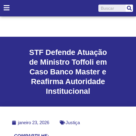
Ir
Pesquisar
para
o
conteúdo
STF Defende Atuação
de Ministro Toffoli em
Caso Banco Master e
Reafirma Autoridade
Institucional
janeiro 23, 2026
Justiça