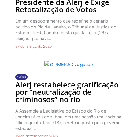
Presidente da Alerj e Exige
Retotalização de Votos
Em um desdobramento que redefine o cenário
político do Rio de Janeiro, o Tribunal de Justiça do
Estado (TJ-RJ) anulou nesta quinta-feira (26) a
eleição que havi...
27 de março de 2026
Política
Alerj restabelece gratificação
por “neutralização de
criminosos” no rio
A Assembleia Legislativa do Estado do Rio de
Janeiro (Alerj) derrubou, em uma sessão realizada na
última quinta-feira (18), o veto imposto pelo governo
estadual...
19 de dezembro de 2025