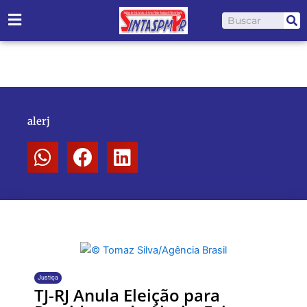
Ir
Pesquisar
para
o
conteúdo
alerj
Justiça
TJ-RJ Anula Eleição para