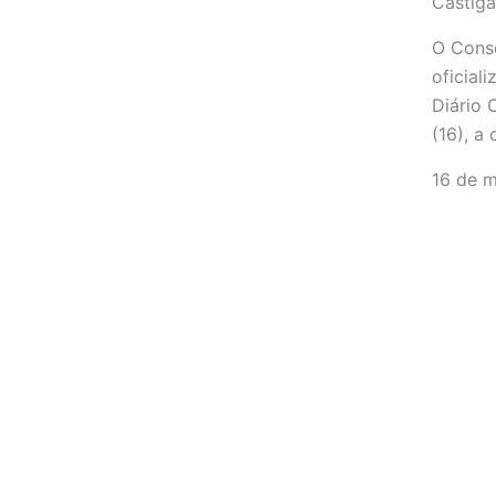
Castig
O Cons
oficial
Diário 
(16), a 
16 de 