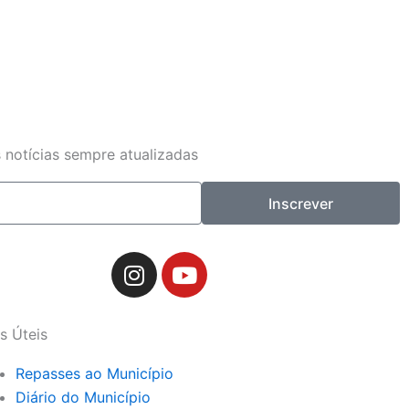
 notícias sempre atualizadas
Inscrever
I
Y
n
o
s
u
t
t
s Úteis
a
u
g
b
Repasses ao Município
r
e
Diário do Município