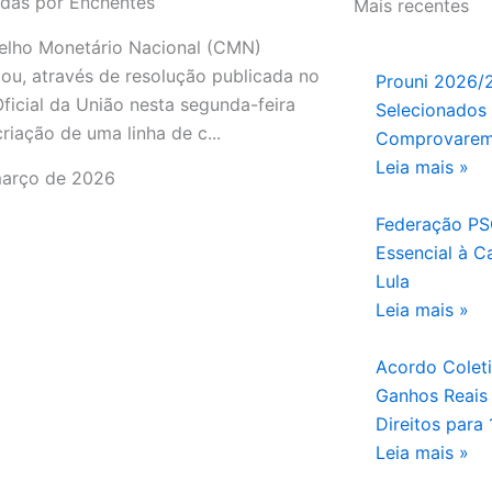
adas por Enchentes
Mais recentes
elho Monetário Nacional (CMN)
izou, através de resolução publicada no
Prouni 2026/2
Oficial da União nesta segunda-feira
Selecionados
criação de uma linha de c...
Comprovarem
Leia mais »
março de 2026
Federação PS
Essencial à C
Lula
Leia mais »
Acordo Coleti
Ganhos Reais 
Direitos para
Leia mais »