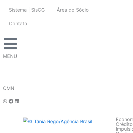
Ir
Sistema | SisCG
Área do Sócio
para
o
Contato
conteúdo
MENU
CMN
Econom
Crédit
Impuls