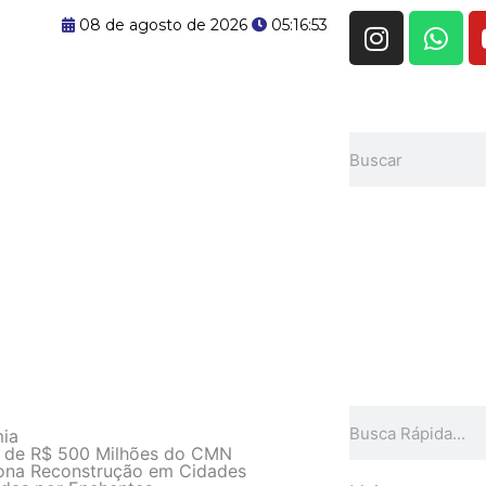
I
W
08 de agosto de 2026
05:16:53
n
h
s
a
t
t
a
s
Pesquisar
g
a
r
p
a
p
m
Pesquisar
ia
o de R$ 500 Milhões do CMN
iona Reconstrução em Cidades