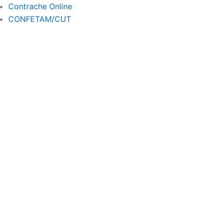
a
Contrache Online
m
CONFETAM/CUT