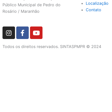
Localização
Público Municipal de Pedro do
Contato
Rosário / Maranhão
I
F
Y
n
a
o
s
c
u
Todos os direitos reservados. SINTASPMPR © 2024
t
e
t
a
b
u
g
o
b
r
o
e
a
k
m
-
f
DIRETORIA
QUEM SOMOS
FETRAM/CUT-MA