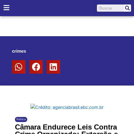
Ir
Pesquisar
para
o
conteúdo
crimes
Política
Câmara Endurece Leis Contra