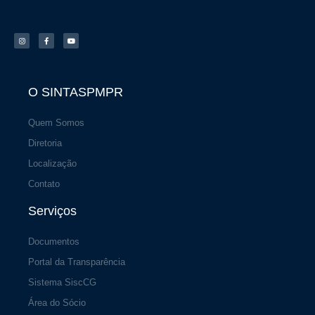
I
F
Y
n
a
o
s
c
u
t
e
t
a
b
u
g
o
b
r
o
e
a
k
m
-
f
O SINTASPMPR
Quem Somos
Diretoria
Localização
Contato
Serviços
Documentos
Portal da Transparência
Sistema SiscCG
Área do Sócio