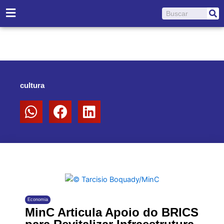
Ir
Pesquisar
para
o
conteúdo
cultura
Economia
MinC Articula Apoio do BRICS