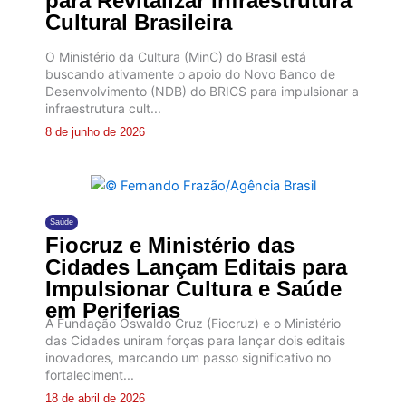
para Revitalizar Infraestrutura
Cultural Brasileira
O Ministério da Cultura (MinC) do Brasil está
buscando ativamente o apoio do Novo Banco de
Desenvolvimento (NDB) do BRICS para impulsionar a
infraestrutura cult...
8 de junho de 2026
Saúde
Fiocruz e Ministério das
Cidades Lançam Editais para
Impulsionar Cultura e Saúde
em Periferias
A Fundação Oswaldo Cruz (Fiocruz) e o Ministério
das Cidades uniram forças para lançar dois editais
inovadores, marcando um passo significativo no
fortaleciment...
18 de abril de 2026