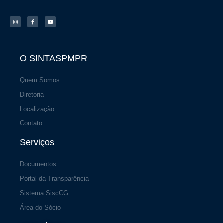
I
F
Y
n
a
o
s
c
u
t
e
t
a
b
u
g
o
b
r
o
e
a
k
m
-
f
O SINTASPMPR
Quem Somos
Diretoria
Localização
Contato
Serviços
Documentos
Portal da Transparência
Sistema SiscCG
Área do Sócio