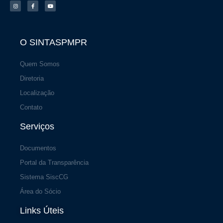
s
c
u
t
e
t
a
b
u
g
o
b
r
o
e
a
k
m
-
f
O SINTASPMPR
Quem Somos
Diretoria
Localização
Contato
Serviços
Documentos
Portal da Transparência
Sistema SiscCG
Área do Sócio
Links Úteis