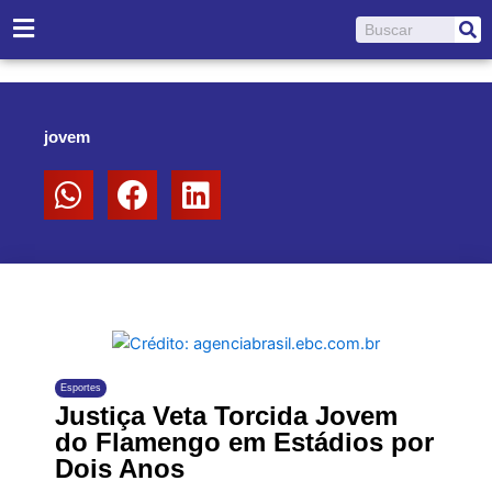
Ir
Pesquisar
para
o
conteúdo
jovem
Esportes
Justiça Veta Torcida Jovem
do Flamengo em Estádios por
Dois Anos