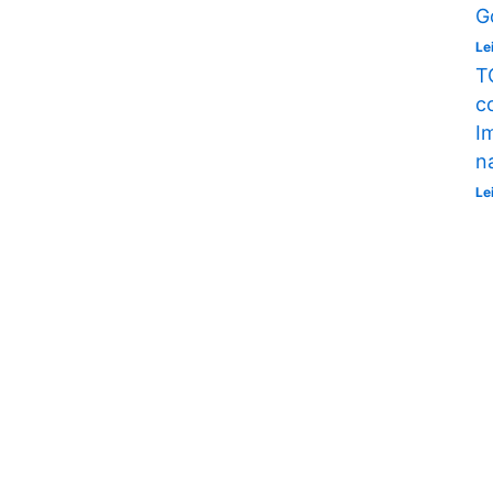
G
Le
T
c
I
n
Le