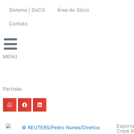
Ir
Sistema | SisCG
Área do Sócio
para
o
Contato
conteúdo
MENU
Partidas
Esport
Copa d