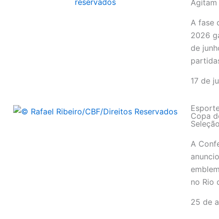
Agitam 
A fase
2026 ga
de junh
partida
17 de j
Esport
Copa d
Seleção
A Confe
anuncio
emblem
no Rio 
25 de a