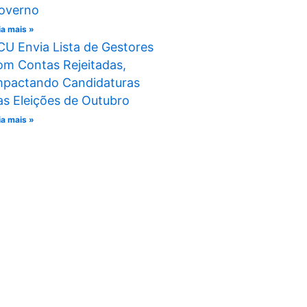
overno
ia mais »
CU Envia Lista de Gestores
om Contas Rejeitadas,
mpactando Candidaturas
as Eleições de Outubro
ia mais »