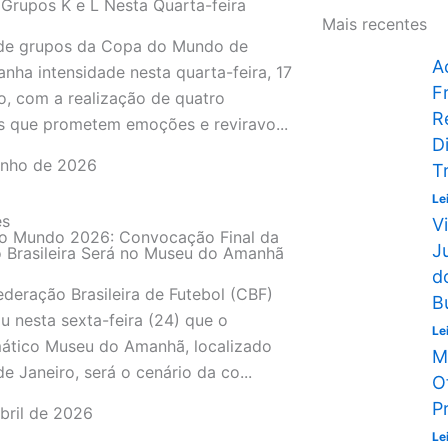
Grupos K e L Nesta Quarta-feira
Mais recentes
 de grupos da Copa do Mundo de
A
nha intensidade nesta quarta-feira, 17
F
o, com a realização de quatro
R
s que prometem emoções e reviravo...
D
unho de 2026
T
Le
es
V
o Mundo 2026: Convocação Final da
J
 Brasileira Será no Museu do Amanhã
d
deração Brasileira de Futebol (CBF)
B
u nesta sexta-feira (24) que o
Le
ático Museu do Amanhã, localizado
M
de Janeiro, será o cenário da co...
O
P
bril de 2026
Le