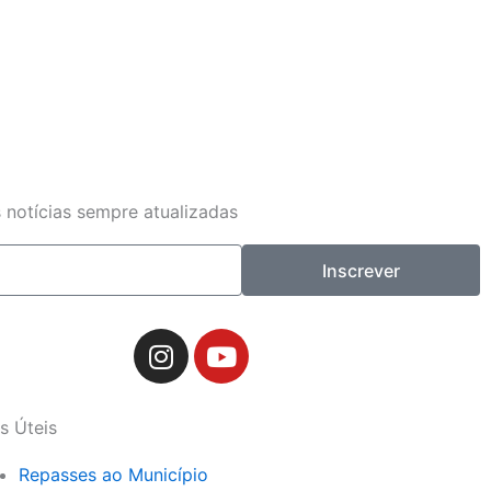
 notícias sempre atualizadas
Inscrever
I
Y
n
o
s
u
t
t
s Úteis
a
u
g
b
Repasses ao Município