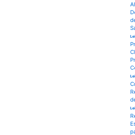
A
D
d
S
Le
P
C
P
C
Le
C
R
d
Le
R
E
p