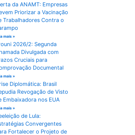
lerta da ANAMT: Empresas
evem Priorizar a Vacinação
e Trabalhadores Contra o
arampo
ia mais »
rouni 2026/2: Segunda
hamada Divulgada com
razos Cruciais para
omprovação Documental
ia mais »
rise Diplomática: Brasil
epudia Revogação de Visto
e Embaixadora nos EUA
ia mais »
eeleição de Lula:
stratégias Convergentes
ara Fortalecer o Projeto de