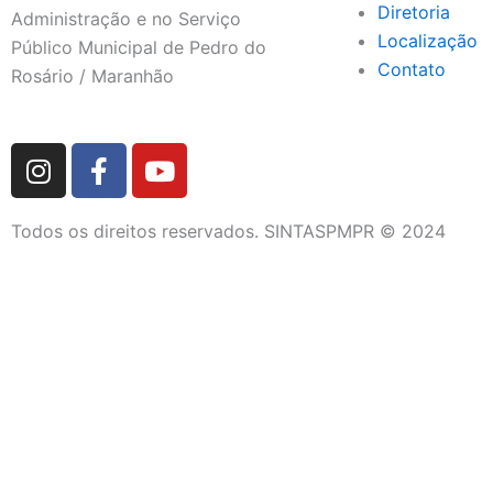
Diretoria
Administração e no Serviço
Localização
Público Municipal de Pedro do
Contato
Rosário / Maranhão
I
F
Y
n
a
o
s
c
u
Todos os direitos reservados. SINTASPMPR © 2024
t
e
t
a
b
u
g
o
b
r
o
e
a
k
m
-
f
DIRETORIA
QUEM SOMOS