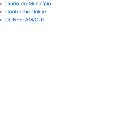
r
e
Diário do Município
a
Contrache Online
m
CONFETAM/CUT