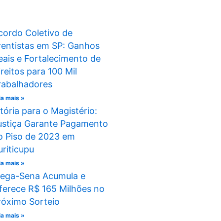
cordo Coletivo de
rentistas em SP: Ganhos
eais e Fortalecimento de
ireitos para 100 Mil
rabalhadores
ia mais »
itória para o Magistério:
ustiça Garante Pagamento
o Piso de 2023 em
uriticupu
ia mais »
ega-Sena Acumula e
ferece R$ 165 Milhões no
róximo Sorteio
ia mais »