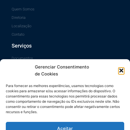
Quem Somos
Diretoria
Localização
Contato
Serviços
Documentos
Gerenciar Consentimento
Portal da Transparência
de Cookies
Sistema SiscCG
Área do Sócio
Para fornecer as melhores experiências, usamos tecnologias como
cookies para armazenar e/ou acessar informações do dispositivo. O
Links Úteis
consentimento para essas tecnologias nos permitirá processar dados
como comportamento de navegação ou IDs exclusivos neste site. Não
consentir ou retirar o consentimento pode afetar negativamente certos
Repasses ao Município
recursos e funções.
Diário do Município
Contrache Online
Aceitar