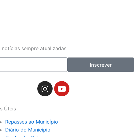
 notícias sempre atualizadas
Inscrever
I
Y
n
o
s
u
t
t
s Úteis
a
u
g
b
Repasses ao Município
r
e
Diário do Município