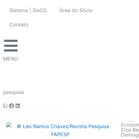
Ir
Sistema | SisCG
Área do Sócio
para
o
Contato
conteúdo
MENU
pesquisa
Econom
Elza B
Demogra