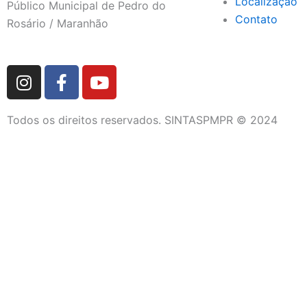
Localização
Público Municipal de Pedro do
Contato
Rosário / Maranhão
I
F
Y
n
a
o
s
c
u
Todos os direitos reservados. SINTASPMPR © 2024
t
e
t
a
b
u
g
o
b
r
o
e
a
k
m
-
f
DIRETORIA
QUEM SOMOS
FETRAM/CUT-MA