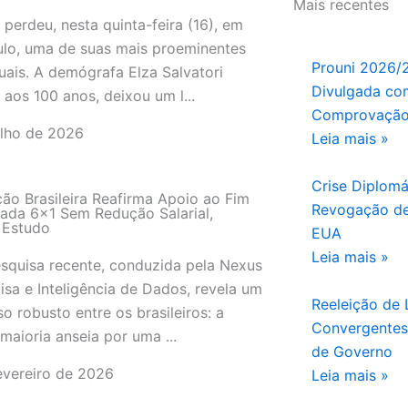
Mais recentes
l perdeu, nesta quinta-feira (16), em
lo, uma de suas mais proeminentes
Prouni 2026/
tuais. A demógrafa Elza Salvatori
Divulgada com
 aos 100 anos, deixou um l...
Comprovação
ulho de 2026
Leia mais »
l
Crise Diplomá
ão Brasileira Reafirma Apoio ao Fim
Revogação de
ada 6×1 Sem Redução Salarial,
 Estudo
EUA
Leia mais »
quisa recente, conduzida pela Nexus
isa e Inteligência de Dados, revela um
Reeleição de L
o robusto entre os brasileiros: a
Convergentes 
maioria anseia por uma ...
de Governo
evereiro de 2026
Leia mais »