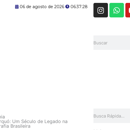
I
W
06 de agosto de 2026
06:37:29
n
h
s
a
t
t
a
s
Pesquisar
g
a
r
p
a
p
m
Pesquisar
ia
erquó: Um Século de Legado na
fia Brasileira