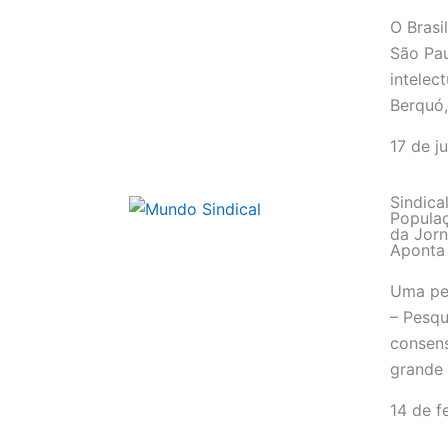
O Brasi
São Pau
intelec
Berquó,
17 de j
Sindica
Populaç
da Jorn
Aponta
Uma pes
– Pesqu
consens
grande 
14 de f