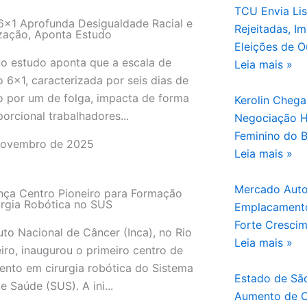
TCU Envia Li
l
6×1 Aprofunda Desigualdade Racial e
Rejeitadas, I
zação, Aponta Estudo
Eleições de O
o estudo aponta que a escala de
Leia mais »
o 6×1, caracterizada por seis dias de
o por um de folga, impacta de forma
Kerolin Cheg
orcional trabalhadores...
Negociação Hi
Feminino do B
novembro de 2025
Leia mais »
Mercado Autom
nça Centro Pioneiro para Formação
rgia Robótica no SUS
Emplacamento
Forte Cresci
tuto Nacional de Câncer (Inca), no Rio
Leia mais »
iro, inaugurou o primeiro centro de
ento em cirurgia robótica do Sistema
Estado de São
e Saúde (SUS). A ini...
Aumento de C