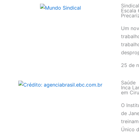
Sindica
Escala 
Precari
Um nov
trabalh
trabalh
desprop
25 de 
Saúde
Inca La
em Ciru
O Insti
de Jane
treinam
Único d