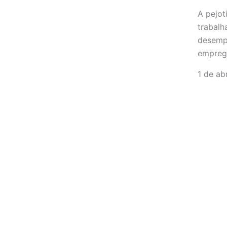
A pejot
trabalh
desempe
emprega
1 de ab