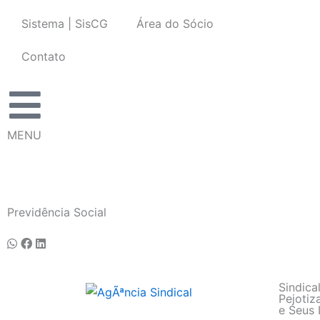
Ir
Sistema | SisCG
Área do Sócio
para
o
Contato
conteúdo
MENU
Previdência Social
Sindica
Pejotiz
e Seus 