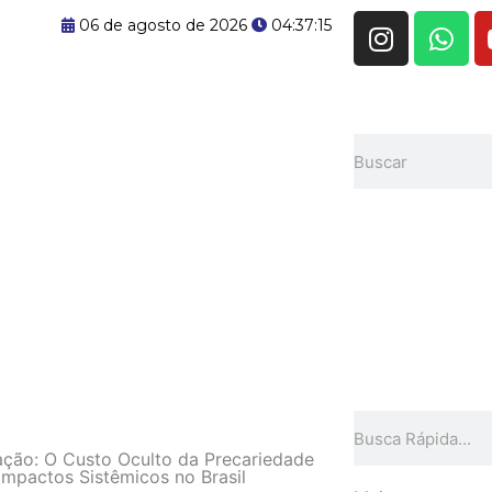
I
W
06 de agosto de 2026
04:37:16
n
h
s
a
t
t
a
s
Pesquisar
g
a
r
p
a
p
m
Pesquisar
l
ação: O Custo Oculto da Precariedade
Impactos Sistêmicos no Brasil