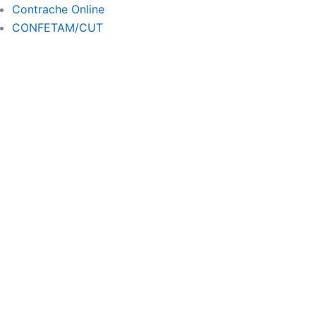
a
Contrache Online
m
CONFETAM/CUT