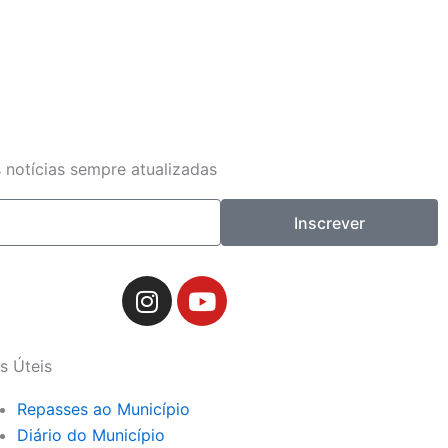
 notícias sempre atualizadas
Inscrever
I
Y
n
o
s
u
t
t
s Úteis
a
u
g
b
Repasses ao Município
r
e
Diário do Município