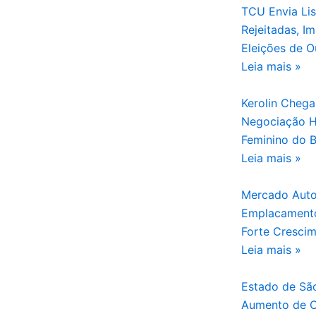
TCU Envia Li
Rejeitadas, I
Eleições de O
Leia mais »
Kerolin Cheg
Negociação Hi
Feminino do B
Leia mais »
Mercado Autom
Emplacamento
Forte Cresci
Leia mais »
Estado de São
Aumento de C