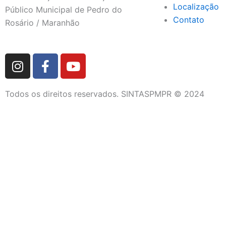
Localização
Público Municipal de Pedro do
Contato
Rosário / Maranhão
I
F
Y
n
a
o
s
c
u
Todos os direitos reservados. SINTASPMPR © 2024
t
e
t
a
b
u
g
o
b
r
o
e
a
k
m
-
f
DIRETORIA
QUEM SOMOS
FETRAM/CUT-MA