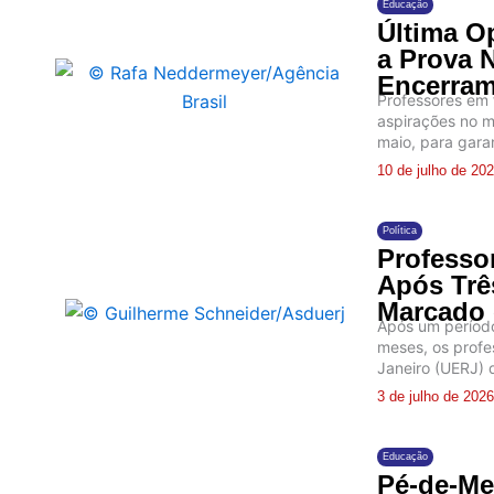
Educação
Última O
a Prova 
Encerram
Professores em 
aspirações no ma
maio, para garan
10 de julho de 20
Política
Professo
Após Trê
Marcado 
Após um período
meses, os profe
Janeiro (UERJ) 
3 de julho de 2026
Educação
Pé-de-Me