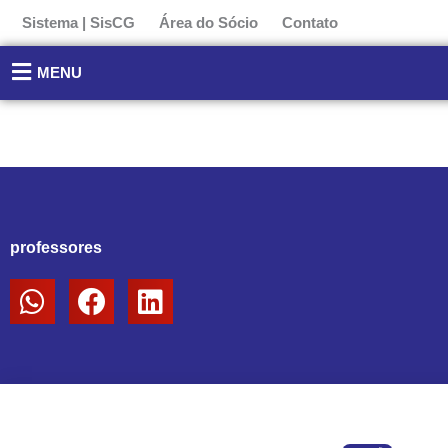
Ir
Sistema | SisCG
Área do Sócio
Contato
para
o
MENU
conteúdo
professores