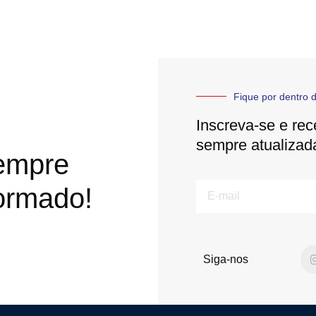
Fique por dentro d
Inscreva-se e rec
sempre atualizad
empre
E-
ormado!
mail
Siga-nos