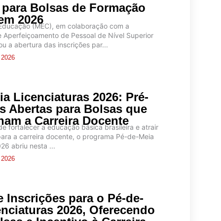
 para Bolsas de Formação
em 2026
 Educação (MEC), em colaboração com a
Aperfeiçoamento de Pessoal de Nível Superior
u a abertura das inscrições par...
e 2026
a Licenciaturas 2026: Pré-
es Abertas para Bolsas que
nam a Carreira Docente
e fortalecer a educação básica brasileira e atrair
para a carreira docente, o programa Pé-de-Meia
26 abriu nesta ...
e 2026
 Inscrições para o Pé-de-
enciaturas 2026, Oferecendo