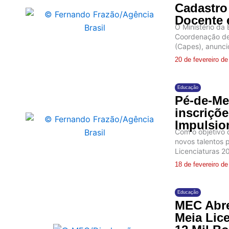
Cadastro
Docente 
O Ministério da
Coordenação de 
(Capes), anuncio
20 de fevereiro d
Educação
Pé-de-Mei
inscriçõ
Impulsio
Com o objetivo d
novos talentos 
Licenciaturas 20
18 de fevereiro d
Educação
MEC Abre
Meia Lic