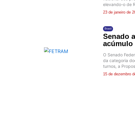
elevando-o de R
23 de janeiro de 
Brasil
Senado a
acúmulo 
O Senado Federa
da categoria do
turnos, a Propos
15 de dezembro d