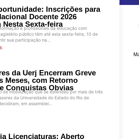
portunidade: Inscrições para
Nacional Docente 2026
Pe
 Nesta Sexta-feira
formação e profissionais da educação com
gistério público têm até esta sexta-feira, 10 de
tir sua participação na...
26
Ma
res da Uerj Encerram Greve
s Meses, com Retorno
e Conquistas Obvias
 de mobilização que se estendeu por mais de três
ssores da Universidade do Estado do Rio de
decidiram, em assemblei...
ia Licenciaturas: Aberto