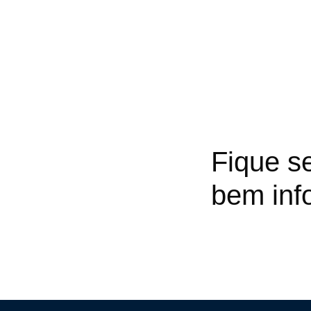
Fique s
bem inf