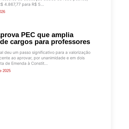
$ 4.867,77 para R$ 5...
2026
prova PEC que amplia
de cargos para professores
l deu um passo significativo para a valorização
cente ao aprovar, por unanimidade e em dois
ta de Emenda à Constit...
e 2025