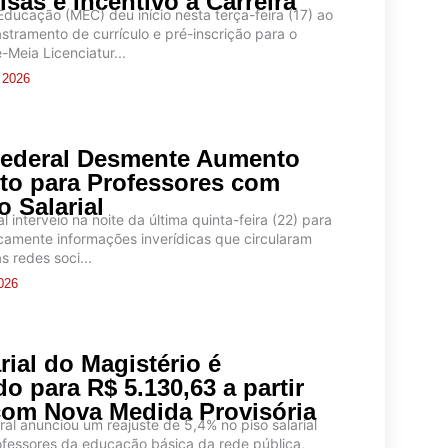
lsas e Incentivo à Carreira
Educação (MEC) deu início nesta terça-feira (17) ao
stramento de currículo e pré-inscrição para o
Meia Licenciatur...
e 2026
Federal Desmente Aumento
to para Professores com
 Salarial
l interveio na noite da última quinta-feira (22) para
icamente informações inverídicas que circularam
 redes soci...
2026
rial do Magistério é
o para R$ 5.130,63 a partir
com Nova Medida Provisória
al anunciou um reajuste de 5,4% no piso salarial
ofessores da educação básica da rede pública,