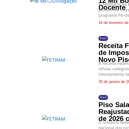
12 Mil Bo
O Ministério da 
Docente
período de cada
programa Pé-de-
16 de fevereiro d
Brasil
Receita 
de Impos
Novo Piso
A Receita Federa
refutar categor
intensamente nas
26 de janeiro de 
Brasil
Piso Sala
Reajustad
de 2026 
O Governo Feder
nacional dos pr