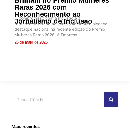
Brilham no Prêmio Mulheres
Raras 2026 com
Reconhecimento ao
O compromisso com a inclusão e a
Jornalismo de Inclusão
representatividade no jornalismo público alcançou
destaque nacional na recente edição do Prêmio
Mulheres Raras 2026. A Empresa ...
26 de maio de 2026
Pesquisar
Mais recentes