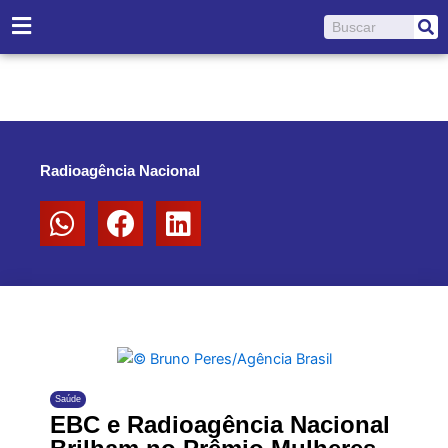
Ir
Pesquisar
para
o
conteúdo
Radioagência Nacional
Saúde
EBC e Radioagência Nacional