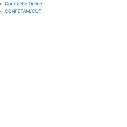
a
Contrache Online
m
CONFETAM/CUT