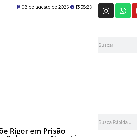
I
W
08 de agosto de 2026
13:58:20
n
h
s
a
t
t
a
s
Pesquisar
g
a
r
p
a
p
m
Pesquisar
e Rigor em Prisão