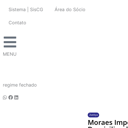
Ir
Sistema | SisCG
Área do Sócio
para
o
Contato
conteúdo
MENU
regime fechado
Justiça
Moraes Impõ