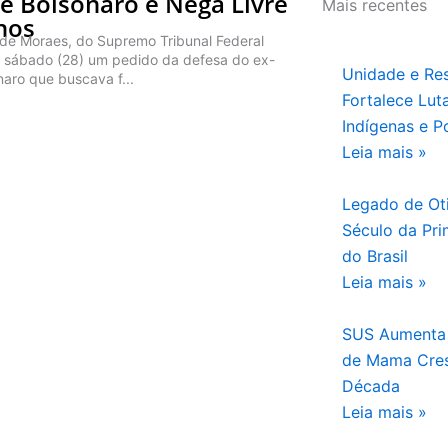
de Bolsonaro e Nega Livre
Mais recentes
hos
 de Moraes, do Supremo Tribunal Federal
te sábado (28) um pedido da defesa do ex-
Unidade e Res
naro que buscava f...
Fortalece Lu
Indígenas e P
Leia mais »
Legado de Ot
Século da Pri
do Brasil
Leia mais »
SUS Aumenta A
de Mama Cre
Década
Leia mais »