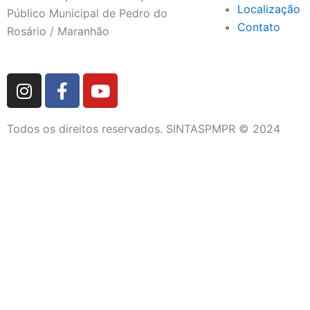
Localização
Público Municipal de Pedro do
Contato
Rosário / Maranhão
I
F
Y
n
a
o
s
c
u
Todos os direitos reservados. SINTASPMPR © 2024
t
e
t
a
b
u
g
o
b
r
o
e
a
k
m
-
f
DIRETORIA
QUEM SOMOS
FETRAM/CUT-MA