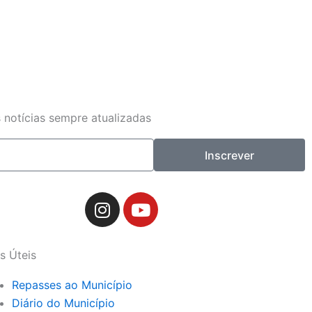
 notícias sempre atualizadas
Inscrever
I
Y
n
o
s
u
t
t
s Úteis
a
u
g
b
Repasses ao Município
r
e
Diário do Município