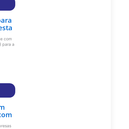
para
esta
te com
) para a
êm
 com
presas