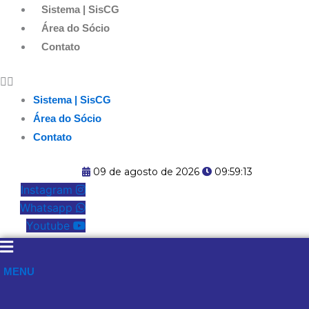
Ir
Sistema | SisCG
para
Área do Sócio
o
Contato
conteúdo
Sistema | SisCG
Área do Sócio
Contato
09 de agosto de 2026
09:59:14
Instagram
Whatsapp
Youtube
MENU