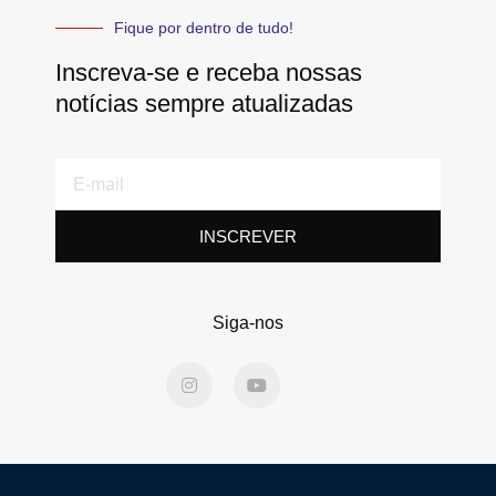
Fique por dentro de tudo!
Inscreva-se e receba nossas
notícias sempre atualizadas
E-
mail
INSCREVER
Siga-nos
I
Y
n
o
s
u
t
t
a
u
g
b
r
e
a