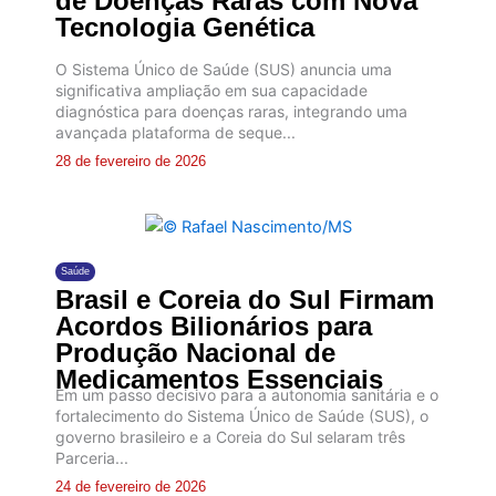
de Doenças Raras com Nova
Tecnologia Genética
O Sistema Único de Saúde (SUS) anuncia uma
significativa ampliação em sua capacidade
diagnóstica para doenças raras, integrando uma
avançada plataforma de seque...
28 de fevereiro de 2026
Saúde
Brasil e Coreia do Sul Firmam
Acordos Bilionários para
Produção Nacional de
Medicamentos Essenciais
Em um passo decisivo para a autonomia sanitária e o
fortalecimento do Sistema Único de Saúde (SUS), o
governo brasileiro e a Coreia do Sul selaram três
Parceria...
24 de fevereiro de 2026