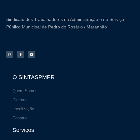
m
Sindicato dos Trabalhadores na Administração e no Serviço
Público Municipal de Pedro do Rosário / Maranhão
I
F
Y
n
a
o
s
c
u
t
e
t
a
b
u
g
o
b
r
o
e
a
k
m
-
f
O SINTASPMPR
Quem Somos
Diretoria
Localização
Contato
Serviços