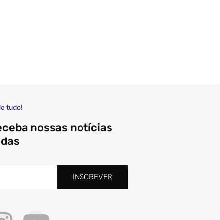
de tudo!
eceba nossas notícias
adas
INSCREVER