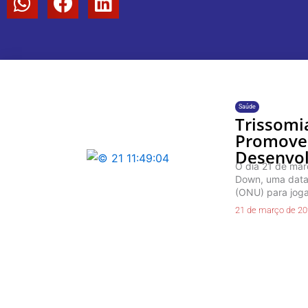
Saúde
Trissomi
Promoven
Desenvol
O dia 21 de mar
Down, uma data 
(ONU) para jogar
21 de março de 2