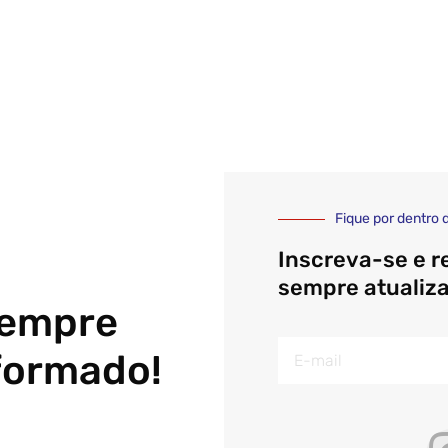
Fique por dentro 
Inscreva-se e r
sempre atualiz
sempre
E-
formado!
mail