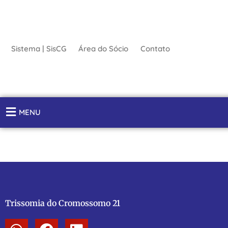
Ir
para
o
conteúdo
Sistema | SisCG
Área do Sócio
Contato
MENU
Trissomia do Cromossomo 21