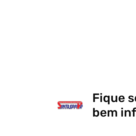
Fique 
bem in