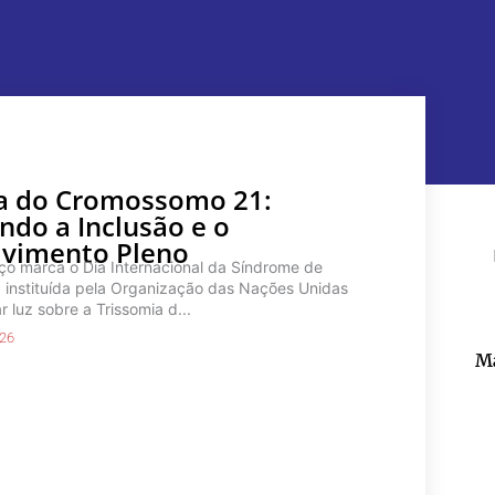
a do Cromossomo 21:
do a Inclusão e o
Pe
vimento Pleno
ço marca o Dia Internacional da Síndrome de
instituída pela Organização das Nações Unidas
 luz sobre a Trissomia d...
026
Ma