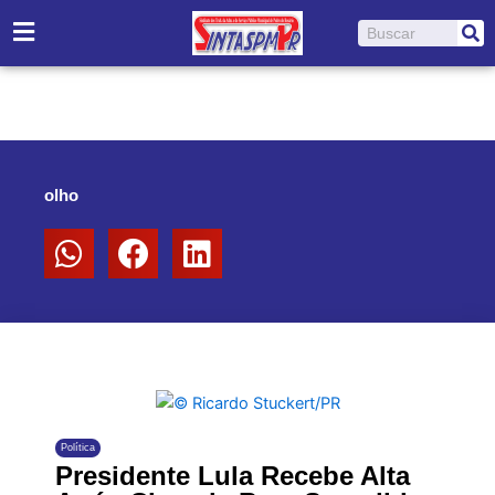
Ir
Pesquisar
para
o
conteúdo
olho
Política
Presidente Lula Recebe Alta