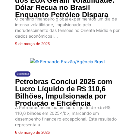
dos EUA Geram Volatilidade:
Dólar Recua no Brasil
Enquanto Petróleo Dispara
O cenário financeiro global experimentou um dia de
intensa volatilidade, impulsionado pelo
recrudescimento das tensões no Oriente Médio e por
dados econômicos i...
9 de março de 2026
Economia
Petrobras Conclui 2025 com
Lucro Líquido de R$ 110,6
Bilhões, Impulsionada por
Produção e Eficiência
A Petrobras anunciou um lucro líquido de <b>R$
110,6 bilhões em 2025</b>, marcando um
desempenho financeiro excepcional. Este resultado
representa u...
6 de março de 2026