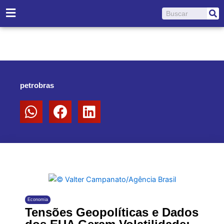
Ir
Pesquisar
para
o
conteúdo
petrobras
Economia
Tensões Geopolíticas e Dados