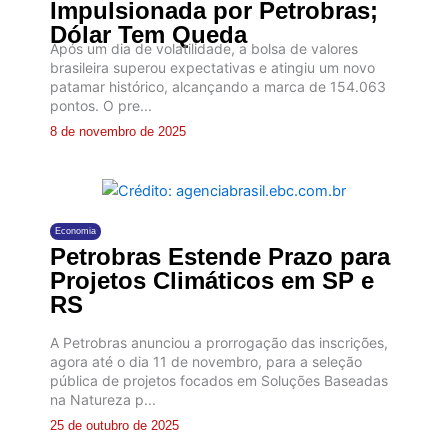
Impulsionada por Petrobras;
Dólar Tem Queda
Após um dia de volatilidade, a bolsa de valores
brasileira superou expectativas e atingiu um novo
patamar histórico, alcançando a marca de 154.063
pontos. O pre...
8 de novembro de 2025
Economia
Petrobras Estende Prazo para
Projetos Climáticos em SP e
RS
A Petrobras anunciou a prorrogação das inscrições,
agora até o dia 11 de novembro, para a seleção
pública de projetos focados em Soluções Baseadas
na Natureza p...
25 de outubro de 2025