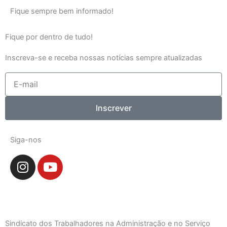
Fique sempre bem informado!
Fique por dentro de tudo!
Inscreva-se e receba nossas notícias sempre atualizadas
E-
mail
Inscrever
Siga-nos
I
Y
n
o
s
u
t
t
a
u
g
b
Sindicato dos Trabalhadores na Administração e no Serviço