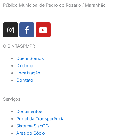
r
e
Público Municipal de Pedro do Rosário / Maranhão
a
m
I
F
Y
n
a
o
s
c
u
O SINTASPMPR
t
e
t
a
b
u
Quem Somos
g
o
b
Diretoria
r
o
e
Localização
a
k
Contato
m
-
f
Serviços
Documentos
Portal da Transparência
Sistema SiscCG
Área do Sócio