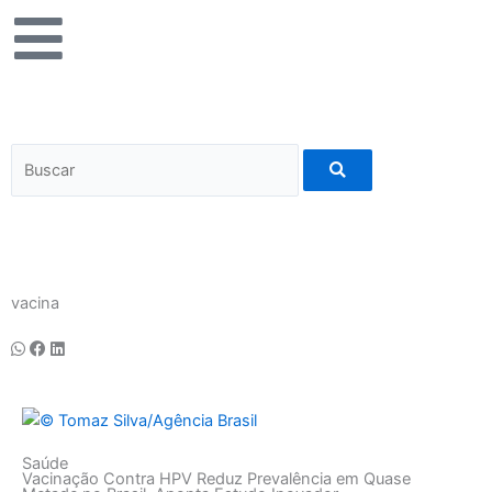
Ir
para
o
conteúdo
Pesquisar
vacina
Saúde
Vacinação Contra HPV Reduz Prevalência em Quase